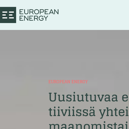
EUROPEAN ENERGY
Uusiutuvaa 
tiiviissä yhte
maanomistajie