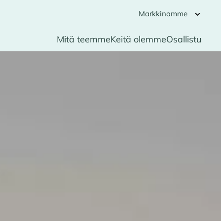
Markkinamme
Mitä teemme
Keitä olemme
Osallistu