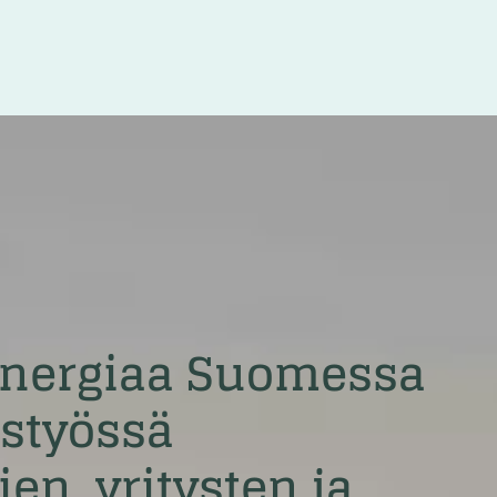
energiaa Suomessa
istyössä
n, yritysten ja